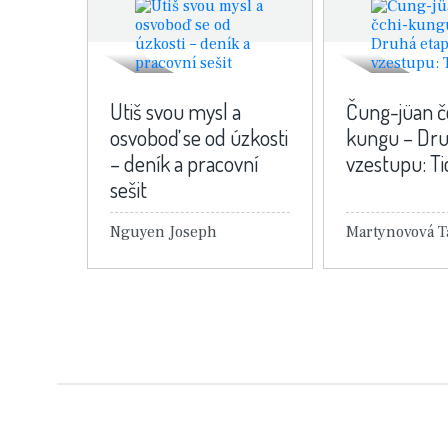
Utiš svou mysl a
Čung-jüan č
osvoboď se od úzkosti
kungu – Dru
– deník a pracovní
vzestupu: T
sešit
Nguyen Joseph
Detail knihy
Detail