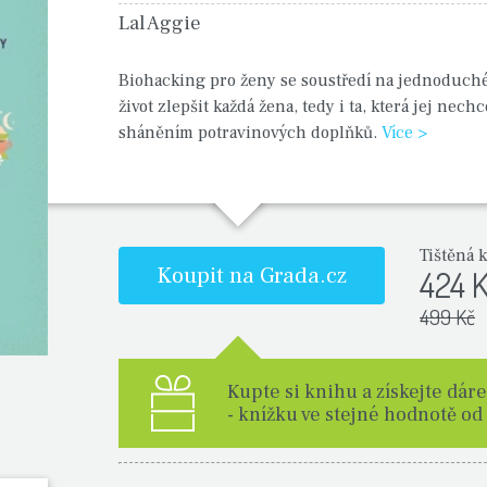
Lal Aggie
Biohacking pro ženy se soustředí na jednoduché
život zlepšit každá žena, tedy i ta, která jej nechc
sháněním potravinových doplňků.
Více >
Tištěná 
Koupit na Grada.cz
424 
499 Kč
Kupte si knihu a získejte dár
- knížku ve stejné hodnotě od