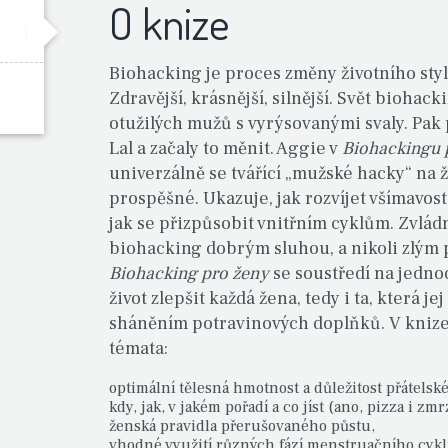
O knize
Biohacking je proces změny životního stylu,
Zdravější, krásnější, silnější. Svět bioha
otužilých mužů s vyrýsovanými svaly. Pak 
Lal a začaly to měnit. Aggie v
Biohackingu 
univerzálně se tvářící „mužské hacky“ na 
prospěšné. Ukazuje, jak rozvíjet všímavos
jak se přizpůsobit vnitřním cyklům. Zvlá
biohacking dobrým sluhou, a nikoli zlým
Biohacking pro ženy
se soustředí na jedno
život zlepšit každá žena, tedy i ta, která je
sháněním potravinových doplňků. V knize
témata:
optimální tělesná hmotnost a důležitost přátels
kdy, jak, v jakém pořadí a co jíst (ano, pizza i zm
ženská pravidla přerušovaného půstu,
vhodné využití různých fází menstruačního cykl