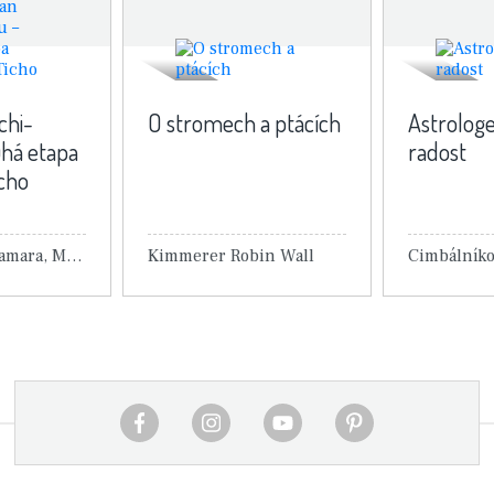
chi-
O stromech a ptácích
Astrolog
há etapa
radost
icho
Martynovová Tamara, Ming-tchang Sü
Kimmerer Robin Wall
 knihy
Detail knihy
Det