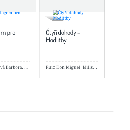
em pro
Čtyři dohody –
Modlitby
Cimbálníková Barbora, Kubátová Tereza
Ruiz Don Miguel, Millsová Janet
ail knihy
Detail knihy