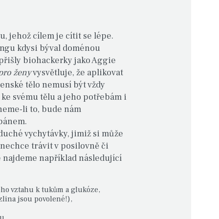
 jehož cílem je cítit se lépe.
ckingu kdysi býval doménou
přišly biohackerky jako Aggie
pro ženy
vysvětluje, že aplikovat
ženské tělo nemusí být vždy
t ke svému tělu a jeho potřebám i
dneme-li to, bude nám
 pánem.
duché vychytávky, jimiž si může
j nechce trávit v posilovně či
 najdeme například následující
kého vztahu k tukům a glukóze,
rzlina jsou povolené!),
u,