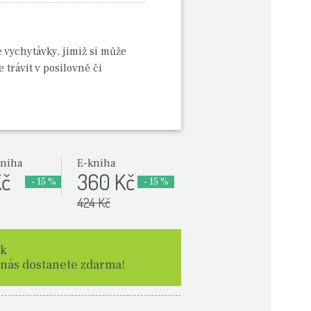
 vychytávky, jimiž si může
e trávit v posilovně či
kniha
E-kniha
Kč
360 Kč
- 15 %
- 15 %
424 Kč
ek
 nás dostanete zdarma!