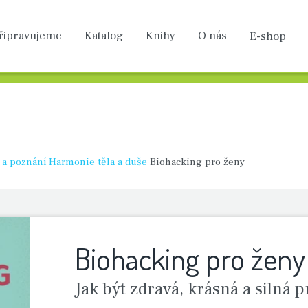
řipravu­jeme
Katalog
Knihy
O nás
E-shop
 a poznání
Harmonie těla a duše
Biohacking pro ženy
Biohacking pro ženy
Jak být zdravá, krásná a silná p