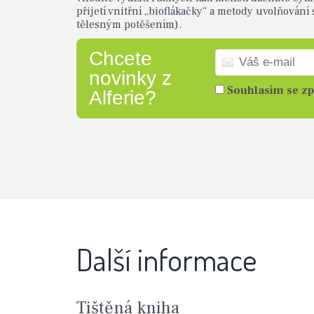
přijetí vnitřní „bioflákačky“ a metody uvolňování
tělesným potěšením).
Chcete
novinky z
Souhlasím se z
Alferie?
Další informace
Tištěná kniha