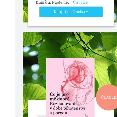
Kumára. Najdeme…
Číst více
Koupit na Grada.cz
ČLÁNEK