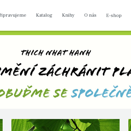
řipravu­jeme
Katalog
Knihy
O nás
E-shop