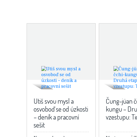
Utiš svou mysl a
Čung-jüan č
osvoboď se od úzkosti
kungu – Dru
– deník a pracovní
vzestupu: T
sešit