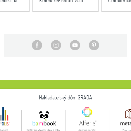
Martynovová Tamara, Ming-tchang Sü
Kimmerer Robin Wall
 knihy
Detail knihy
Det
Nakladatelský dům GRADA