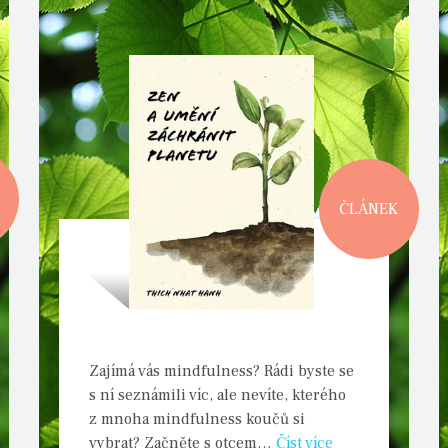
ČLÁNEK
Zajímá vás mindfulness? Rádi byste se
s ní seznámili víc, ale nevíte, kterého
z mnoha mindfulness koučů si
vybrat? Začněte s otcem…
Číst více