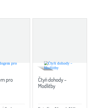
em pro
Čtyři dohody –
Modlitby