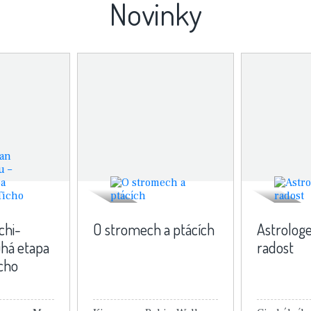
Novinky
chi-
O stromech a ptácích
Astrolog
há etapa
radost
icho