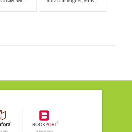
Cimbálníková Barbora, Kubátová Tereza
Ruiz Don Miguel, Millsová Janet
ail knihy
Detail knihy