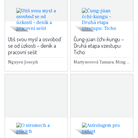
Utiš svou mysl a osvoboď
Čung-jüan čchi-kungu –
se od úzkosti – deník a
Druhá etapa vzestupu:
pracovní sešit
Ticho
Nguyen Joseph
Martynovová Tamara, Ming-tchang Sü