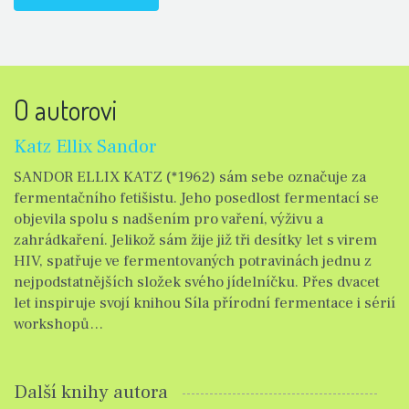
O autorovi
Katz Ellix Sandor
SANDOR ELLIX KATZ (*1962) sám sebe označuje za
fermentačního fetišistu. Jeho posedlost fermentací se
objevila spolu s nadšením pro vaření, výživu a
zahrádkaření. Jelikož sám žije již tři desítky let s virem
HIV, spatřuje ve fermentovaných potravinách jednu z
nejpodstatnějších složek svého jídelníčku. Přes dvacet
let inspiruje svojí knihou Síla přírodní fermentace i sérií
workshopů…
Další knihy autora