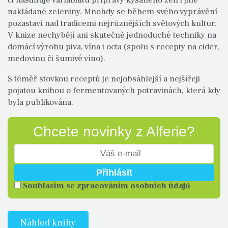
či nastiňuje variabilitu přípravy kysaného zelí i jiné
nakládané zeleniny. Mnohdy se během svého vyprávění
pozastaví nad tradicemi nejrůznějších světových kultur.
V knize nechybějí ani skutečně jednoduché techniky na
domácí výrobu piva, vína i octa (spolu s recepty na cider,
medovinu či šumivé víno).
S téměř stovkou receptů je nejobsáhlejší a nejšířeji
pojatou knihou o fermentovaných potravinách, která kdy
byla publikována.
Chcete novinky z Alferie?
Souhlasím se zpracováním osobních údajů
Náhled knihy