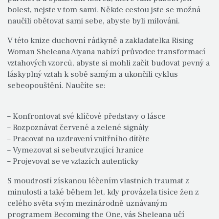
bolest, nejste v tom sami. Někde cestou jste se možná
naučili obětovat sami sebe, abyste byli milováni.
V této knize duchovní rádkyně a zakladatelka Rising
Woman Sheleana Aiyana nabízí průvodce transformací
vztahových vzorců, abyste si mohli začít budovat pevný a
láskyplný vztah k sobě samým a ukončili cyklus
sebeopouštění. Naučíte se:
– Konfrontovat své klíčové představy o lásce
– Rozpoznávat červené a zelené signály
– Pracovat na uzdravení vnitřního dítěte
– Vymezovat si sebeutvrzující hranice
– Projevovat se ve vztazích autenticky
S moudrostí získanou léčením vlastních traumat z
minulosti a také během let, kdy provázela tisíce žen z
celého světa svým mezinárodně uznávaným
programem Becoming the One, vás Sheleana učí