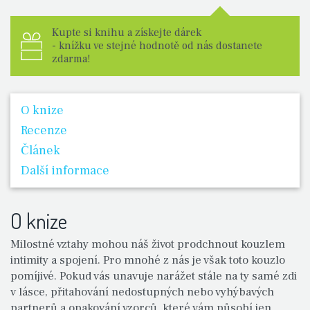
Kupte si knihu a získejte dárek
- knížku ve stejné hodnotě od nás dostanete
zdarma!
O knize
Recenze
Článek
Další informace
O knize
Milostné vztahy mohou náš život prodchnout kouzlem
intimity a spojení. Pro mnohé z nás je však toto kouzlo
pomíjivé. Pokud vás unavuje narážet stále na ty samé zdi
v lásce, přitahování nedostupných nebo vyhýbavých
partnerů a opakování vzorců, které vám působí jen