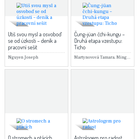
Utiš svou mysl a osvoboď
Čung-jüan čchi-kungu –
se od úzkosti – deník a
Druhá etapa vzestupu:
pracovní sešit
Ticho
Nguyen Joseph
Martynovová Tamara, Ming-tchang Sü
O stromech a ptácích
Astrologem pro radost