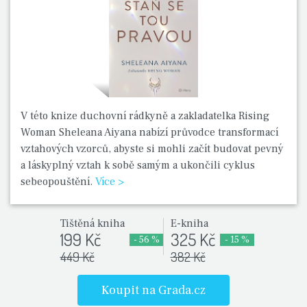
V této knize duchovní rádkyně a zakladatelka Rising
Woman Sheleana Aiyana nabízí průvodce transformací
vztahových vzorců, abyste si mohli začít budovat pevný
a láskyplný vztah k sobě samým a ukončili cyklus
sebeopouštění.
Více >
Tištěná kniha
E-kniha
199 Kč
325 Kč
- 56 %
- 15 %
449 Kč
382 Kč
Koupit na Grada.cz