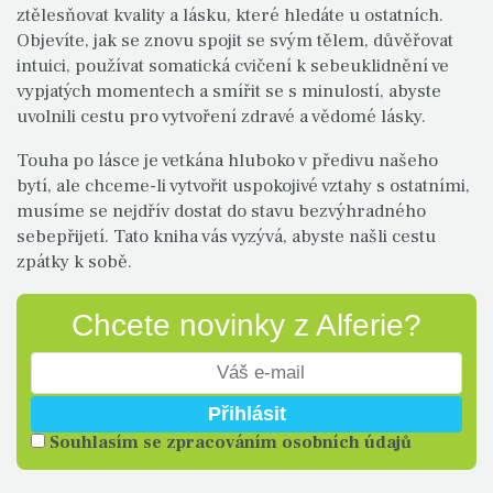
ztělesňovat kvality a lásku, které hledáte u ostatních.
Objevíte, jak se znovu spojit se svým tělem, důvěřovat
intuici, používat somatická cvičení k sebeuklidnění ve
vypjatých momentech a smířit se s minulostí, abyste
uvolnili cestu pro vytvoření zdravé a vědomé lásky.
Touha po lásce je vetkána hluboko v předivu našeho
bytí, ale chceme-li vytvořit uspokojivé vztahy s ostatními,
musíme se nejdřív dostat do stavu bezvýhradného
sebepřijetí. Tato kniha vás vyzývá, abyste našli cestu
zpátky k sobě.
Chcete novinky z Alferie?
Souhlasím se zpracováním osobních údajů