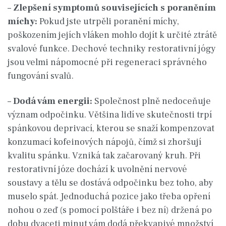
–
Zlepšení symptomů souvisejících s poraněním
míchy:
Pokud jste utrpěli poranění míchy,
poškozením jejích vláken mohlo dojít k určité ztrátě
svalové funkce. Dechové techniky restorativní jógy
jsou velmi nápomocné při regeneraci správného
fungování svalů.
–
Dodá vám energii:
Společnost plně nedoceňuje
význam odpočinku. Většina lidí ve skutečnosti trpí
spánkovou deprivací, kterou se snaží kompenzovat
konzumací kofeinových nápojů, čímž si zhoršují
kvalitu spánku. Vzniká tak začarovaný kruh. Při
restorativní józe dochází k uvolnění nervové
soustavy a tělu se dostává odpočinku bez toho, aby
muselo spát. Jednoduchá pozice jako třeba opření
nohou o zeď (s pomocí polštáře i bez ní) držená po
dobu dvaceti minut vám dodá překvapivé množství