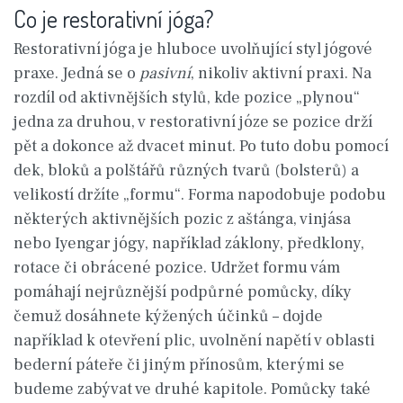
Co je restorativní jóga?
Restorativní jóga je hluboce uvolňující styl jógové
praxe. Jedná se o
pasivní
, nikoliv aktivní praxi. Na
rozdíl od aktivnějších stylů, kde pozice „plynou“
jedna za druhou, v restorativní józe se pozice drží
pět a dokonce až dvacet minut. Po tuto dobu pomocí
dek, bloků a polštářů různých tvarů (bolsterů) a
velikostí držíte „formu“. Forma napodobuje podobu
některých aktivnějších pozic z aštánga, vinjása
nebo Iyengar jógy, například záklony, předklony,
rotace či obrácené pozice. Udržet formu vám
pomáhají nejrůznější podpůrné pomůcky, díky
čemuž dosáhnete kýžených účinků – dojde
například k otevření plic, uvolnění napětí v oblasti
bederní páteře či jiným přínosům, kterými se
budeme zabývat ve druhé kapitole. Pomůcky také