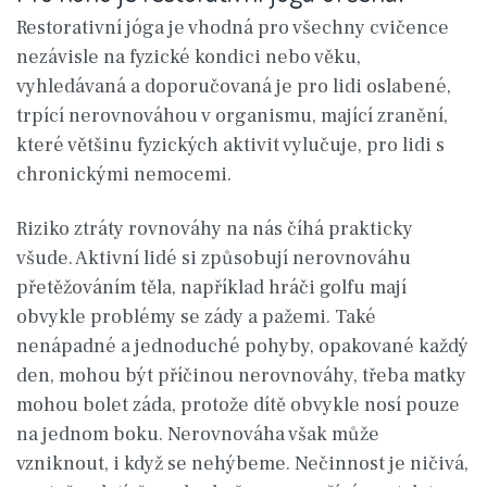
Restorativní jóga je vhodná pro všechny cvičence
nezávisle na fyzické kondici nebo věku,
vyhledávaná a doporučovaná je pro lidi oslabené,
trpící nerovnováhou v organismu, mající zranění,
které většinu fyzických aktivit vylučuje, pro lidi s
chronickými nemocemi.
Riziko ztráty rovnováhy na nás číhá prakticky
všude. Aktivní lidé si způsobují nerovnováhu
přetěžováním těla, například hráči golfu mají
obvykle problémy se zády a pažemi. Také
nenápadné a jednoduché pohyby, opakované každý
den, mohou být příčinou nerovnováhy, třeba matky
mohou bolet záda, protože dítě obvykle nosí pouze
na jednom boku. Nerovnováha však může
vzniknout, i když se nehýbeme. Nečinnost je ničivá,