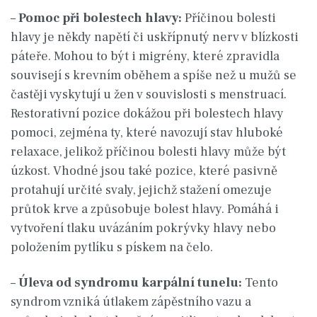
–
Pomoc při bolestech hlavy:
Příčinou bolesti
hlavy je někdy napětí či uskřípnutý nerv v blízkosti
páteře. Mohou to být i migrény, které zpravidla
souvisejí s krevním oběhem a spíše než u mužů se
častěji vyskytují u žen v souvislosti s menstruací.
Restorativní pozice dokážou při bolestech hlavy
pomoci, zejména ty, které navozují stav hluboké
relaxace, jelikož příčinou bolesti hlavy může být
úzkost. Vhodné jsou také pozice, které pasivně
protahují určité svaly, jejichž stažení omezuje
průtok krve a způsobuje bolest hlavy. Pomáhá i
vytvoření tlaku uvázáním pokrývky hlavy nebo
položením pytlíku s pískem na čelo.
–
Úleva od syndromu karpální tunelu:
Tento
syndrom vzniká útlakem zápěstního vazu a