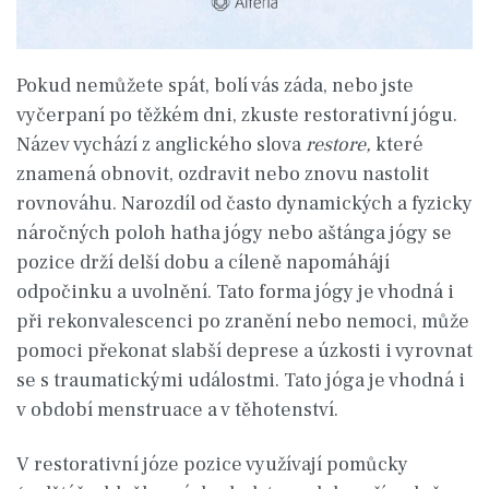
Pokud nemůžete spát, bolí vás záda, nebo jste
vyčerpaní po těžkém dni, zkuste restorativní jógu.
Název vychází z anglického slova
restore,
které
znamená obnovit, ozdravit nebo znovu nastolit
rovnováhu. Narozdíl od často dynamických a fyzicky
náročných poloh hatha jógy nebo aštánga jógy se
pozice drží delší dobu a cíleně napomáhájí
odpočinku a uvolnění. Tato forma jógy je vhodná i
při rekonvalescenci po zranění nebo nemoci, může
pomoci překonat slabší deprese a úzkosti i vyrovnat
se s traumatickými událostmi. Tato jóga je vhodná i
v období menstruace a v těhotenství.
V restorativní józe pozice využívají pomůcky