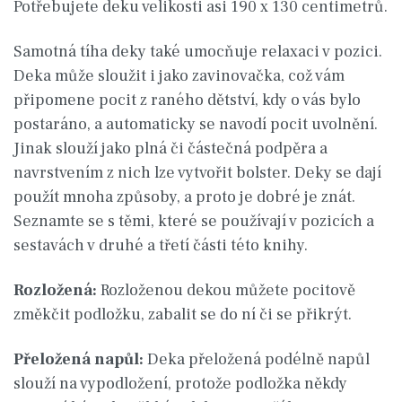
Potřebujete deku velikosti asi 190 x 130 centimetrů.
Samotná tíha deky také umocňuje relaxaci v pozici.
Deka může sloužit i jako zavinovačka, což vám
připomene pocit z raného dětství, kdy o vás bylo
postaráno, a automaticky se navodí pocit uvolnění.
Jinak slouží jako plná či částečná podpěra a
navrstvením z nich lze vytvořit bolster. Deky se dají
použít mnoha způsoby, a proto je dobré je znát.
Seznamte se s těmi, které se používají v pozicích a
sestavách v druhé a třetí části této knihy.
Rozložená:
Rozloženou dekou můžete pocitově
změkčit podložku, zabalit se do ní či se přikrýt.
Přeložená napůl:
Deka přeložená podélně napůl
slouží na vypodložení, protože podložka někdy