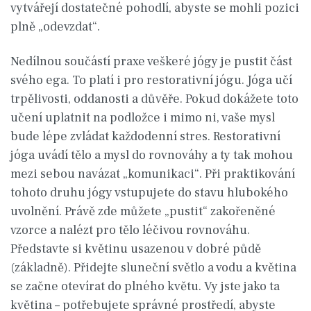
vytvářejí dostatečné pohodlí, abyste se mohli pozici
plně „odevzdat“.
Nedílnou součástí praxe veškeré jógy je pustit část
svého ega. To platí i pro restorativní jógu. Jóga učí
trpělivosti, oddanosti a důvěře. Pokud dokážete toto
učení uplatnit na podložce i mimo ni, vaše mysl
bude lépe zvládat každodenní stres. Restorativní
jóga uvádí tělo a mysl do rovnováhy a ty tak mohou
mezi sebou navázat „komunikaci“. Při praktikování
tohoto druhu jógy vstupujete do stavu hlubokého
uvolnění. Právě zde můžete „pustit“ zakořeněné
vzorce a nalézt pro tělo léčivou rovnováhu.
Představte si květinu usazenou v dobré půdě
(základně). Přidejte sluneční světlo a vodu a květina
se začne otevírat do plného květu. Vy jste jako ta
květina – potřebujete správné prostředí, abyste