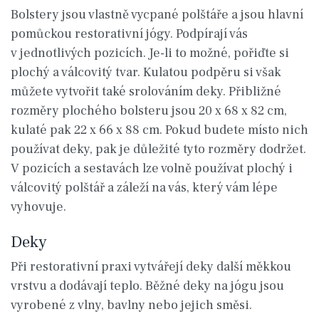
Bolstery jsou vlastně vycpané polštáře a jsou hlavní
pomůckou restorativní jógy. Podpírají vás
v jednotlivých pozicích. Je-li to možné, pořiďte si
plochý a válcovitý tvar. Kulatou podpěru si však
můžete vytvořit také srolováním deky. Přibližné
rozměry plochého bolsteru jsou 20 x 68 x 82 cm,
kulaté pak 22 x 66 x 88 cm. Pokud budete místo nich
používat deky, pak je důležité tyto rozměry dodržet.
V pozicích a sestavách lze volně používat plochý i
válcovitý polštář a záleží na vás, který vám lépe
vyhovuje.
Deky
Při restorativní praxi vytvářejí deky další měkkou
vrstvu a dodávají teplo. Běžné deky na jógu jsou
vyrobené z vlny, bavlny nebo jejich směsi.