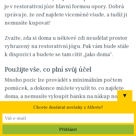
je v restorativní józe hlavní formou opory. Dobrá
zpráva je, že zeď najdete víceméně všude, a tudíž ji
nemusíte kupovat!
Zvažte, zda si doma u některé zdi neudělat prostor
vyhrazený na restorativní jógu. Pak vám bude stále
k dispozici a budete se tam cítit „jako doma“.
Použijte vše, co plní svůj účel
Mnoho pozic lze provádět s minimálním počtem
pomůcek, a dokonce můžete využít to, co najdete
▼
doma, a nemusíte vyloupit banku na nákup nových
věcí. Čalouněné polštáře z pohovky poslouží jako
Chcete dostávat novinky z Alferie?
bolstery a kravata skvěle nahradí jógový popruh.
Knihy se promění v podpůrné bločky, utěrka v
„polštářek na oči“ a běžné prostěradlo či ručník v