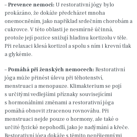
–
Prevence nemoci:
U restorativní jógy bylo
prokázáno, že dokáže předcházet mnoha
onemocněním, jako například srdečním chorobám a
cukrovce. V této oblasti je nesmírně účinná,
protože její pozice snižují hladinu kortizolu v těle.
Při relaxaci klesá kortizol a spolu s ním i krevní tlak
a glykémie.
–
Pomáhá při ženských nemocech:
Restorativní
jóga může přinést úlevu při těhotenství,
menstruaci a menopauze. Klimakterium se pojí
s určitými vedlejšími příznaky souvisejícími
s hormonálními změnami a restorativní jóga
pomáhá obnovit ztracenou rovnováhu. Při
menstruaci nejde pouze o hormony, ale také o
určité fyzické nepohodlí, jako je nadýmání a křeče.
Restorativní jóga dokáže s těmito nepříjemnými