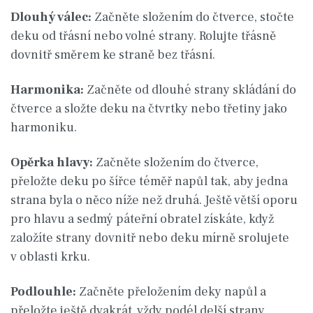
Dlouhý válec:
Začněte složením do čtverce, stočte
deku od třásní nebo volné strany. Rolujte třásně
dovnitř směrem ke straně bez třásní.
Harmonika:
Začněte od dlouhé strany skládání do
čtverce a složte deku na čtvrtky nebo třetiny jako
harmoniku.
Opěrka hlavy:
Začněte složením do čtverce,
přeložte deku po šířce téměř napůl tak, aby jedna
strana byla o něco níže než druhá. Ještě větší oporu
pro hlavu a sedmý páteřní obratel získáte, když
založíte strany dovnitř nebo deku mírně srolujete
v oblasti krku.
Podlouhle:
Začněte přeložením deky napůl a
přeložte ještě dvakrát, vždy podél delší strany.