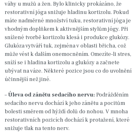
váhy u mužů a žen. Bylo klinicky prokázáno, že
restorativní jóga snižuje hladinu kortizolu. Pokud
máte nadměrné množství tuku, restorativní jóga je
vhodným doplňkem k aktivnějším stylům jógy. Při
snížené tvorbě kortizolu klesá i produkce glukózy.
Glukóza vytváří tuk, zejména v oblasti břicha, což
může vést k dalším onemocněním. Omezíte-li stres,
sníží se i hladina kortizolu a glukózy a začnete
ubývat na váze. Některé pozice jsou co do uvolnění
účinnější než jiné.
–
Úleva od zánětu sedacího nervu:
Podrážděním
sedacího nervu dochází k jeho zánětu a pocitům
bolesti směrem od hýždí dolů do nohou. V mnoha
restorativních pozicích dochází k protažení, které
snižuje tlak na tento nerv.