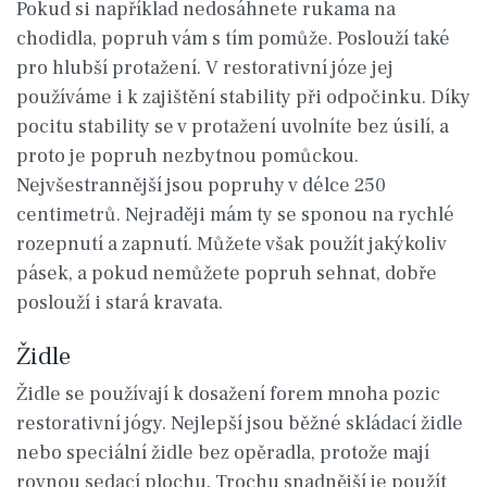
Pokud si například nedosáhnete rukama na
chodidla, popruh vám s tím pomůže. Poslouží také
pro hlubší protažení. V restorativní józe jej
používáme i k zajištění stability při odpočinku. Díky
pocitu stability se v protažení uvolníte bez úsilí, a
proto je popruh nezbytnou pomůckou.
Nejvšestrannější jsou popruhy v délce 250
centimetrů. Nejraději mám ty se sponou na rychlé
rozepnutí a zapnutí. Můžete však použít jakýkoliv
pásek, a pokud nemůžete popruh sehnat, dobře
poslouží i stará kravata.
Židle
Židle se používají k dosažení forem mnoha pozic
restorativní jógy. Nejlepší jsou běžné skládací židle
nebo speciální židle bez opěradla, protože mají
rovnou sedací plochu. Trochu snadnější je použít