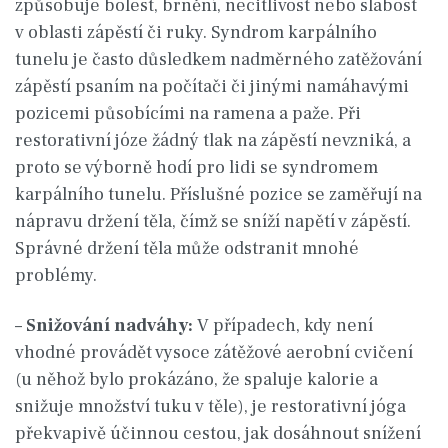
způsobuje bolest, brnění, necitlivost nebo slabost
v oblasti zápěstí či ruky. Syndrom karpálního
tunelu je často důsledkem nadměrného zatěžování
zápěstí psaním na počítači či jinými namáhavými
pozicemi působícími na ramena a paže. Při
restorativní józe žádný tlak na zápěstí nevzniká, a
proto se výborně hodí pro lidi se syndromem
karpálního tunelu. Příslušné pozice se zaměřují na
nápravu držení těla, čímž se sníží napětí v zápěstí.
Správné držení těla může odstranit mnohé
problémy.
–
Snižování nadváhy:
V případech, kdy není
vhodné provádět vysoce zátěžové aerobní cvičení
(u něhož bylo prokázáno, že spaluje kalorie a
snižuje množství tuku v těle), je restorativní jóga
překvapivě účinnou cestou, jak dosáhnout snížení