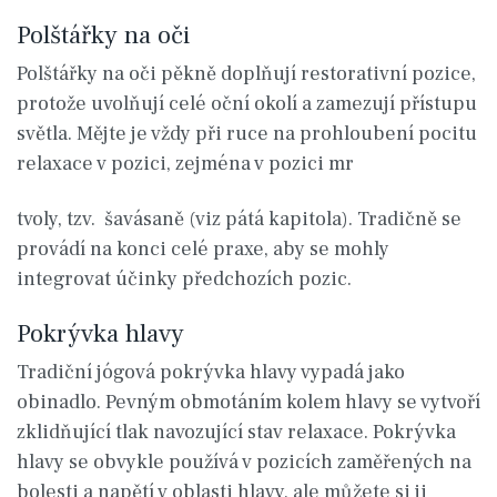
Polštářky na oči
Polštářky na oči pěkně doplňují restorativní pozice,
protože uvolňují celé oční okolí a zamezují přístupu
světla. Mějte je vždy při ruce na prohloubení pocitu
relaxace v pozici, zejména v pozici mr
tvoly, tzv. šavásaně (viz pátá kapitola). Tradičně se
provádí na konci celé praxe, aby se mohly
integrovat účinky předchozích pozic.
Pokrývka hlavy
Tradiční jógová pokrývka hlavy vypadá jako
obinadlo. Pevným obmotáním kolem hlavy se vytvoří
zklidňující tlak navozující stav relaxace. Pokrývka
hlavy se obvykle používá v pozicích zaměřených na
bolesti a napětí v oblasti hlavy, ale můžete si ji