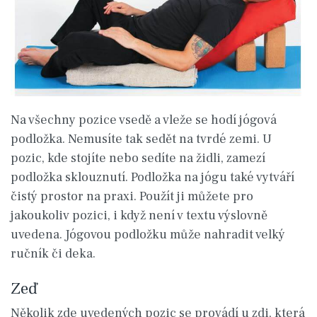
Na všechny pozice vsedě a vleže se hodí jógová
podložka. Nemusíte tak sedět na tvrdé zemi. U
pozic, kde stojíte nebo sedíte na židli, zamezí
podložka sklouznutí. Podložka na jógu také vytváří
čistý prostor na praxi. Použít ji můžete pro
jakoukoliv pozici, i když není v textu výslovně
uvedena. Jógovou podložku může nahradit velký
ručník či deka.
Zeď
Několik zde uvedených pozic se provádí u zdi, která