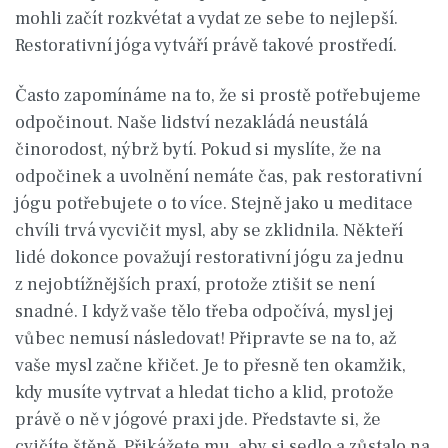
mohli začít rozkvétat a vydat ze sebe to nejlepší.
Restorativní jóga vytváří právě takové prostředí.
Často zapomínáme na to, že si prostě potřebujeme
odpočinout. Naše lidství nezakládá neustálá
činorodost, nýbrž bytí. Pokud si myslíte, že na
odpočinek a uvolnění nemáte čas, pak restorativní
jógu potřebujete o to více. Stejně jako u meditace
chvíli trvá vycvičit mysl, aby se zklidnila. Někteří
lidé dokonce považují restorativní jógu za jednu
z nejobtížnějších praxí, protože ztišit se není
snadné. I když vaše tělo třeba odpočívá, mysl jej
vůbec nemusí následovat! Připravte se na to, až
vaše mysl začne křičet. Je to přesně ten okamžik,
kdy musíte vytrvat a hledat ticho a klid, protože
právě o ně v jógové praxi jde. Představte si, že
cvičíte štěně. Přikážete mu, aby si sedlo a zůstalo na