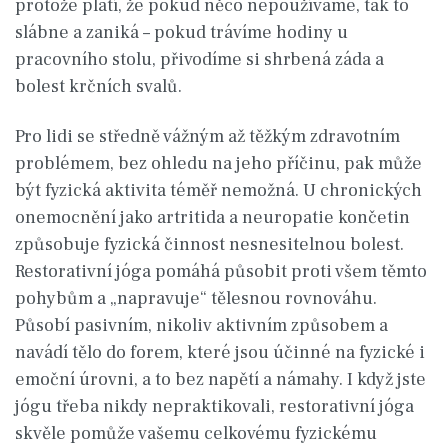
protože platí, že pokud něco nepoužíváme, tak to
slábne a zaniká – pokud trávíme hodiny u
pracovního stolu, přivodíme si shrbená záda a
bolest krčních svalů.
Pro lidi se středně vážným až těžkým zdravotním
problémem, bez ohledu na jeho příčinu, pak může
být fyzická aktivita téměř nemožná. U chronických
onemocnění jako artritida a neuropatie končetin
způsobuje fyzická činnost nesnesitelnou bolest.
Restorativní jóga pomáhá působit proti všem těmto
pohybům a „napravuje“ tělesnou rovnováhu.
Působí pasivním, nikoliv aktivním způsobem a
navádí tělo do forem, které jsou účinné na fyzické i
emoční úrovni, a to bez napětí a námahy. I když jste
jógu třeba nikdy nepraktikovali, restorativní jóga
skvěle pomůže vašemu celkovému fyzickému