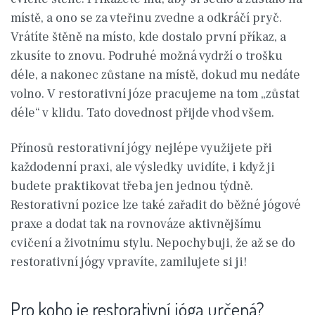
místě, a ono se za vteřinu zvedne a odkráčí pryč.
Vrátíte štěně na místo, kde dostalo první příkaz, a
zkusíte to znovu. Podruhé možná vydrží o trošku
déle, a nakonec zůstane na místě, dokud mu nedáte
volno. V restorativní józe pracujeme na tom „zůstat
déle“ v klidu. Tato dovednost přijde vhod všem.
Přínosů restorativní jógy nejlépe využijete při
každodenní praxi, ale výsledky uvidíte, i když ji
budete praktikovat třeba jen jednou týdně.
Restorativní pozice lze také zařadit do běžné jógové
praxe a dodat tak na rovnováze aktivnějšímu
cvičení a životnímu stylu. Nepochybuji, že až se do
restorativní jógy vpravíte, zamilujete si ji!
Pro koho je restorativní jóga určená?