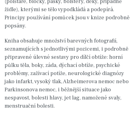
(polštáře, bločky, pásky, bolstery, deky, případně
židle), kterými se tělo vypodkládá a podepírá.
Principy používání pomůcek jsou v knize podrobně
popsány.
Kniha obsahuje množství barevných fotografií,
seznamujících s jednotlivými pozicemi, i podrobně
připravené úlevné sestavy pro dílčí obtíže: horní
půlku těla, boky, záda, dýchací obtíže, psychické
problémy, zažívací potíže, neurologické diagnózy
jako infarkt, vysoký tlak, Alzheimerova nemoc nebo
Parkinsonova nemoc, i běžnější situace jako
nespavost, bolesti hlavy, jet lag, namožené svaly,
menstruační bolesti.