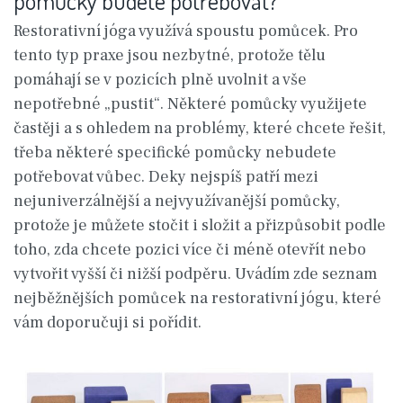
pomůcky budete potřebovat?
Restorativní jóga využívá spoustu pomůcek. Pro
tento typ praxe jsou nezbytné, protože tělu
pomáhají se v pozicích plně uvolnit a vše
nepotřebné „pustit“. Některé pomůcky využijete
častěji a s ohledem na problémy, které chcete řešit,
třeba některé specifické pomůcky nebudete
potřebovat vůbec. Deky nejspíš patří mezi
nejuniverzálnější a nejvyužívanější pomůcky,
protože je můžete stočit i složit a přizpůsobit podle
toho, zda chcete pozici více či méně otevřít nebo
vytvořit vyšší či nižší podpěru. Uvádím zde seznam
nejběžnějších pomůcek na restorativní jógu, které
vám doporučuji si pořídit.