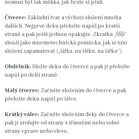
nemusí být tak měkká, jak byste si přáli.
Čtverec:
Základní tvar a výchozí složení mnoha
dalších. Nejprve deku přeložte napůl po kratší
straně a pak ještě jednou opakujte. Zkratka „ŠŠŠ“
slouží jako mnemotechnická pomůcka, jak si toto
složení zapamatovat („šířka, na šířku, na šířku“).
Obdélník:
Složte deku do čtverce a pak ji přeložte
napůl po delší straně.
Malý čtverec:
Začněte složením do čtverce a pak
přeložte deku napůl po šířce.
Krátký válec:
Začněte složením deky do čtverce a
pak ji srolujte od strany s třásněmi nebo volné
strany vpravo nebo vlevo.