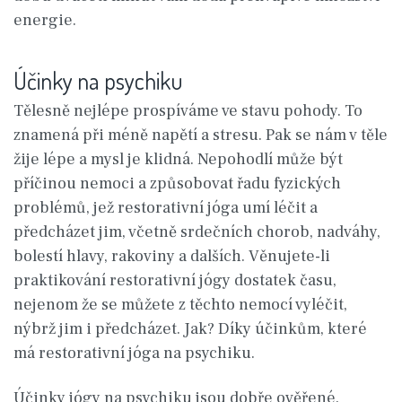
energie.
Účinky na psychiku
Tělesně nejlépe prospíváme ve stavu pohody. To
znamená při méně napětí a stresu. Pak se nám v těle
žije lépe a mysl je klidná. Nepohodlí může být
příčinou nemoci a způsobovat řadu fyzických
problémů, jež restorativní jóga umí léčit a
předcházet jim, včetně srdečních chorob, nadváhy,
bolestí hlavy, rakoviny a dalších. Věnujete-li
praktikování restorativní jógy dostatek času,
nejenom že se můžete z těchto nemocí vyléčit,
nýbrž jim i předcházet. Jak? Díky účinkům, které
má restorativní jóga na psychiku.
Účinky jógy na psychiku jsou dobře ověřené.