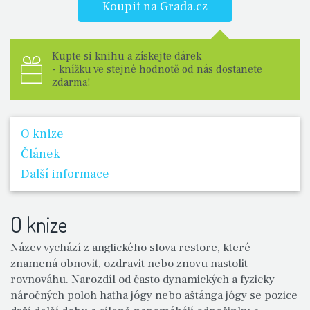
Koupit na Grada.cz
Kupte si knihu a získejte dárek
- knížku ve stejné hodnotě od nás dostanete
zdarma!
O knize
Článek
Další informace
O knize
Název vychází z anglického slova restore, které
znamená obnovit, ozdravit nebo znovu nastolit
rovnováhu. Narozdíl od často dynamických a fyzicky
náročných poloh hatha jógy nebo aštánga jógy se pozice