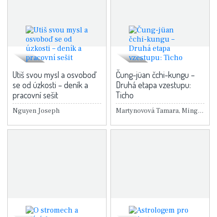
Utiš svou mysl a osvoboď
Čung-jüan čchi-kungu –
se od úzkosti – deník a
Druhá etapa vzestupu:
pracovní sešit
Ticho
Nguyen Joseph
Martynovová Tamara, Ming-tchang Sü