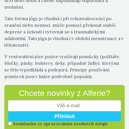
drží delší dobu a cíleně napomáhájí odpočinku a
uvolnění.
Tato forma jógy je vhodná i při rekonvalescenci po
zranění nebo nemoci, může pomoci překonat slabší
deprese a úzkosti i vyrovnat se s traumatickými
událostmi. Tato jóga je vhodná i v období menstruace a v
těhotenství.
V restorativní józe pozice využívají pomůcky (polštáře,
bločky, pásky, bolstery, deky, případně židle), kterými
se tělo vypodkládá a podepírá. Principy používání
pomůcek jsou v knize podrobně popsány.
Chcete novinky z Alferie?
Souhlasím se zpracováním osobních údajů