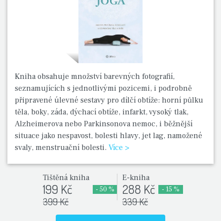
Kniha obsahuje množství barevných fotografií,
seznamujících s jednotlivými pozicemi, i podrobně
připravené úlevné sestavy pro dílčí obtíže: horní půlku
těla, boky, záda, dýchací obtíže, infarkt, vysoký tlak,
Alzheimerova nebo Parkinsonova nemoc, i běžnější
situace jako nespavost, bolesti hlavy, jet lag, namožené
svaly, menstruační bolesti.
Více >
Tištěná kniha
E-kniha
199 Kč
288 Kč
- 50 %
- 15 %
399 Kč
339 Kč